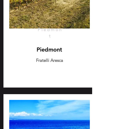
Piedmon
t
Piedmont
Fratelli Aresca