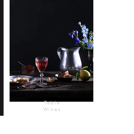
Table
Wines
Table Wines